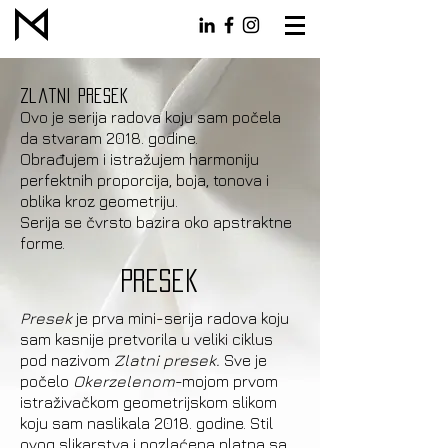
zlatni presek
Ovo je serija radova koju sam počela
da stvaram 2018. godine.
Obrađujem i istražujem harmoniju
perfektnih proporcija, boja, tonova i
oblika kroz geometriju.
Serija se čvrsto bazira oko apstraktne
forme.
Presek
Presek
je prva mini-serija radova koju
sam kasnije pretvorila u veliki ciklus
pod nazivom
Zlatni presek.
Sve je
počelo
Okerzelenom
-mojom prvom
istraživačkom geometrijskom slikom
koju sam naslikala 2018. godine. Stil
ovog slikarstva i pozlaćena platna sa