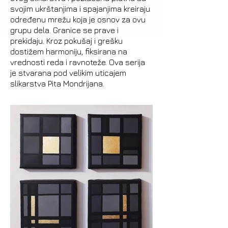
svojim ukrštanjima i spajanjima kreiraju
određenu mrežu koja je osnov za ovu
grupu dela. Granice se prave i
prekidaju. Kroz pokušaj i greš
ku
dostižem harmoniju, fiksirana na
vrednosti reda i ravnoteže. Ova serija
je stvarana pod velikim uticajem
slikarstva Pita Mondrijana.